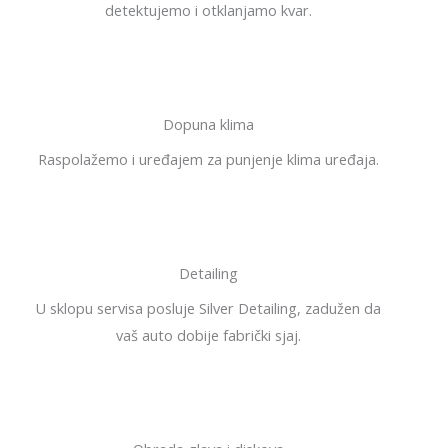
detektujemo i otklanjamo kvar.
Dopuna klima
Raspolažemo i uređajem za punjenje klima uređaja.
Detailing
U sklopu servisa posluje Silver Detailing, zadužen da
vaš auto dobije fabrički sjaj.