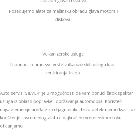
Obrada glava i diskova
Posedujemo alate za mašinsku obradu glava motora i
diskova.
Vulkanizerske usluge
U ponudi imamo sve vrste vulkanizerskih usluga kao i
centriranja trapa.
Auto servis “SILVER” je u mogućnosti da vam ponudi širok spektar
usluga iz oblasti popravke i održavanja automobila. Koristeći
najsavremenije uređaje za dijagnostiku, brzo detektujemo kvar i uz
korišćenje savremenog alata u najkraćem vremenskom roku
otklanjamo.