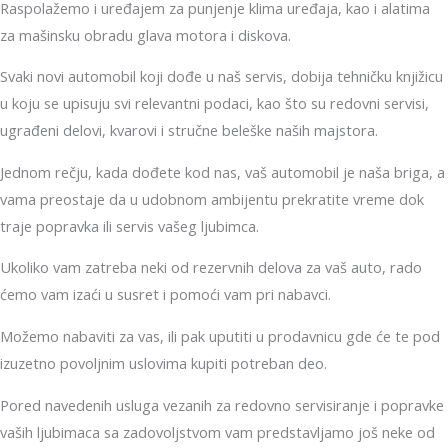
Raspolažemo i uređajem za punjenje klima uređaja, kao i alatima
za mašinsku obradu glava motora i diskova.
Svaki novi automobil koji dođe u naš servis, dobija tehničku knjižicu
u koju se upisuju svi relevantni podaci, kao što su redovni servisi,
ugrađeni delovi, kvarovi i stručne beleške naših majstora.
Jednom rečju, kada dođete kod nas, vaš automobil je naša briga, a
vama preostaje da u udobnom ambijentu prekratite vreme dok
traje popravka ili servis vašeg ljubimca.
Ukoliko vam zatreba neki od rezervnih delova za vaš auto, rado
ćemo vam izaći u susret i pomoći vam pri nabavci.
Možemo nabaviti za vas, ili pak uputiti u prodavnicu gde će te pod
izuzetno povoljnim uslovima kupiti potreban deo.
Pored navedenih usluga vezanih za redovno servisiranje i popravke
vaših ljubimaca sa zadovoljstvom vam predstavljamo još neke od