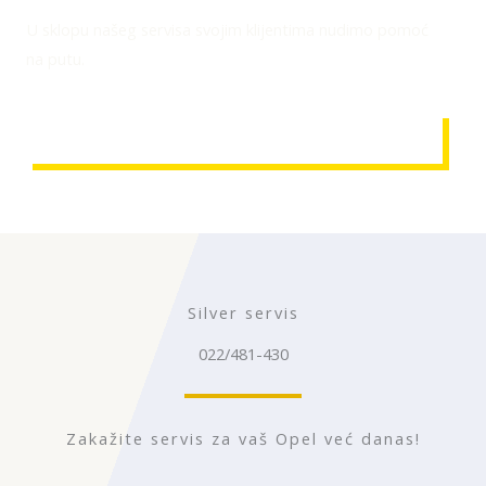
U sklopu našeg servisa svojim klijentima nudimo pomoć
na putu.
ZATRAŽI POMOĆ
Silver servis
022/481-430
Zakažite servis za vaš Opel već danas!