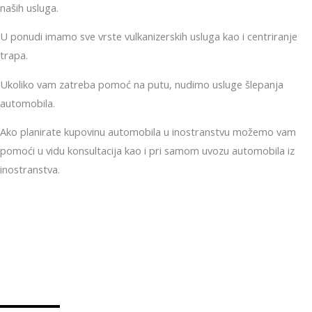
naših usluga.
U ponudi imamo sve vrste vulkanizerskih usluga kao i centriranje
trapa.
Ukoliko vam zatreba pomoć na putu, nudimo usluge šlepanja
automobila.
Ako planirate kupovinu automobila u inostranstvu možemo vam
pomoći u vidu konsultacija kao i pri samom uvozu automobila iz
inostranstva.
Potrebna vam je pomoć na putu?