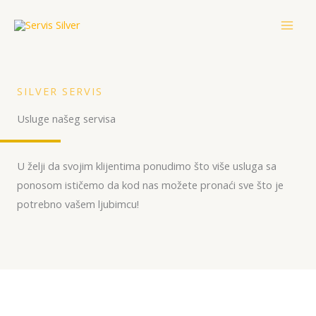
Skip
to
content
SILVER SERVIS
Usluge našeg servisa
U želji da svojim klijentima ponudimo što više usluga sa
ponosom ističemo da kod nas možete pronaći sve što je
potrebno vašem ljubimcu!