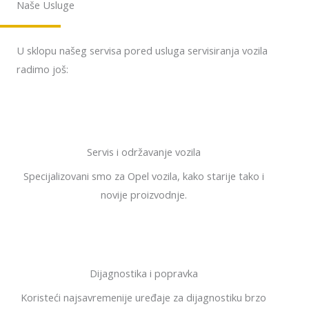
Naše Usluge
U sklopu našeg servisa pored usluga servisiranja vozila
radimo još:
Servis i održavanje vozila
Specijalizovani smo za Opel vozila, kako starije tako i
novije proizvodnje.
Dijagnostika i popravka
Koristeći najsavremenije uređaje za dijagnostiku brzo